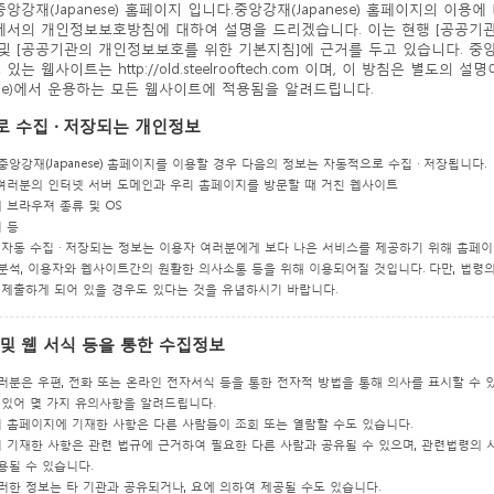
앙강재(Japanese) 홈페이지 입니다.중앙강재(Japanese) 홈페이지의 이용에
에서의 개인정보보호방침에 대하여 설명을 드리겠습니다. 이는 현행 [공공
및 [공공기관의 개인정보보호를 위한 기본지침]에 근거를 두고 있습니다. 중앙강재
있는 웹사이트는 http://old.steelrooftech.com 이며, 이 방침은 별도의 
nese)에서 운용하는 모든 웹사이트에 적용됨을 알려드립니다.
 수집 · 저장되는 개인정보
앙강재(Japanese) 홈페이지를 이용할 경우 다음의 정보는 자동적으로 수집 · 저장됩니다.
 여러분의 인터넷 서버 도메인과 우리 홈페이지를 방문할 때 거친 웹사이트
 브라우져 종류 및 OS
 등
 자동 수집 · 저장되는 정보는 이용자 여러분에게 보다 나은 서비스를 제공하기 위해 홈페
분석, 이용자와 웹사이트간의 원활한 의사소통 등을 위해 이용되어질 것입니다. 다만, 법령
 제출하게 되어 있을 경우도 있다는 것을 유념하시기 바랍니다.
및 웹 서식 등을 통한 수집정보
러분은 우편, 전화 또는 온라인 전자서식 등을 통한 전자적 방법을 통해 의사를 표시할 수 
 있어 몇 가지 유의사항을 알려드립니다.
이 홈페이지에 기재한 사항은 다른 사람들이 조회 또는 열람할 수도 있습니다.
이 기재한 사항은 관련 법규에 근거하여 필요한 다른 사람과 공유될 수 있으며, 관련법령의
용될 수 있습니다.
 이러한 정보는 타 기관과 공유되거나, 요에 의하여 제공될 수도 있습니다.