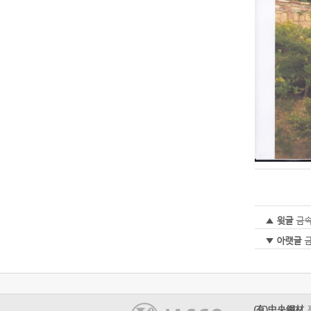
▲
윗글
금속
▼
아랫글
금
(有)中央鋼材