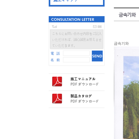
금속기와
こちらにお問い合わせ内容をご記入
いただければ、誠心誠意お答えさせ
금속기와
ていただきます。
電 話
名 前