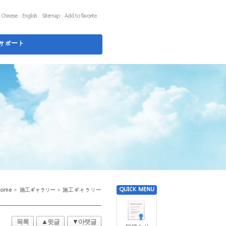
Chinese
English
Sitemap
Add to favorite
サポート
QUICK MENU
home >
施工ギャラリー
>
施工ギャラリー
목록
▲윗글
▼아랫글