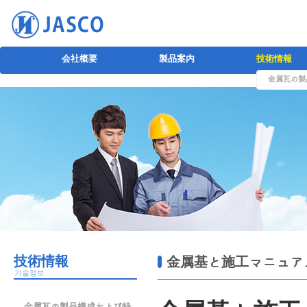
会社概要
製品案内
技術情報
金属瓦の製
技術情報
金属基と施工マニュア
기술정보
金属瓦の製品構成および特